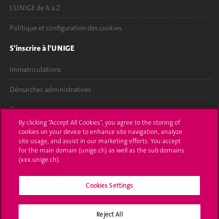
L'UNIGE de A à Z
Politique et configuration des cookies
S'inscrire à l'UNIGE
Immatriculations
Démarches administratives
Poser une question
By clicking “Accept All Cookies”, you agree to the storing of
L'UNIGE vous informe
cookies on your device to enhance site navigation, analyze
site usage, and assist in our marketing efforts. You accept
for the main domain (unige.ch) as well as the sub domains
UNIGE Mobile
(xxx.unige.ch).
Médias
Cookies Settings
Offres d'emploi
Bibliothèque
Reject All