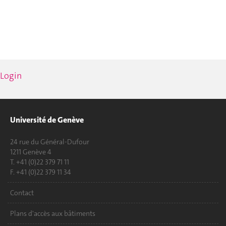
Login
Université de Genève
24 rue du Général-Dufour
1211 Genève 4
T. +41 (0)22 379 71 11
F. +41 (0)22 379 11 34
Contact
Plans d'accès aux bâtiments