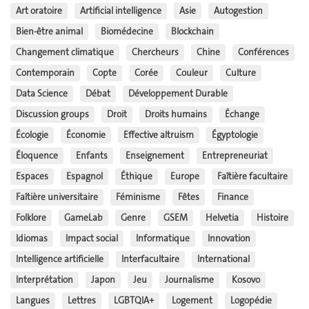
Art oratoire
Artificial intelligence
Asie
Autogestion
Bien-être animal
Biomédecine
Blockchain
Changement climatique
Chercheurs
Chine
Conférences
Contemporain
Copte
Corée
Couleur
Culture
Data Science
Débat
Développement Durable
Discussion groups
Droit
Droits humains
Échange
Écologie
Économie
Effective altruism
Égyptologie
Éloquence
Enfants
Enseignement
Entrepreneuriat
Espaces
Espagnol
Éthique
Europe
Faîtière facultaire
Faîtière universitaire
Féminisme
Fêtes
Finance
Folklore
GameLab
Genre
GSEM
Helvetia
Histoire
Idiomas
Impact social
Informatique
Innovation
Intelligence artificielle
Interfacultaire
International
Interprétation
Japon
Jeu
Journalisme
Kosovo
Langues
Lettres
LGBTQIA+
Logement
Logopédie