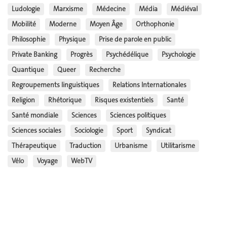
Ludologie
Marxisme
Médecine
Média
Médiéval
Mobilité
Moderne
Moyen Âge
Orthophonie
Philosophie
Physique
Prise de parole en public
Private Banking
Progrès
Psychédélique
Psychologie
Quantique
Queer
Recherche
Regroupements linguistiques
Relations Internationales
Religion
Rhétorique
Risques existentiels
Santé
Santé mondiale
Sciences
Sciences politiques
Sciences sociales
Sociologie
Sport
Syndicat
Thérapeutique
Traduction
Urbanisme
Utilitarisme
Vélo
Voyage
WebTV