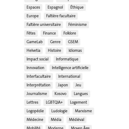
Espaces
Espagnol
Éthique
Europe
Faîtière facultaire
Faîtière universitaire
Féminisme
Fêtes
Finance
Folklore
GameLab
Genre
GSEM
Helvetia
Histoire
Idiomas
Impact social
Informatique
Innovation
Intelligence artificielle
Interfacultaire
International
Interprétation
Japon
Jeu
Journalisme
Kosovo
Langues
Lettres
LGBTQIA+
Logement
Logopédie
Ludologie
Marxisme
Médecine
Média
Médiéval
Mobilité
Moderne
Moyen Âge