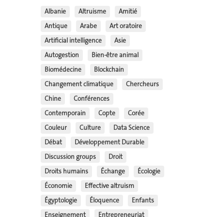
Albanie
Altruisme
Amitié
Antique
Arabe
Art oratoire
Artificial intelligence
Asie
Autogestion
Bien-être animal
Biomédecine
Blockchain
Changement climatique
Chercheurs
Chine
Conférences
Contemporain
Copte
Corée
Couleur
Culture
Data Science
Débat
Développement Durable
Discussion groups
Droit
Droits humains
Échange
Écologie
Économie
Effective altruism
Égyptologie
Éloquence
Enfants
Enseignement
Entrepreneuriat