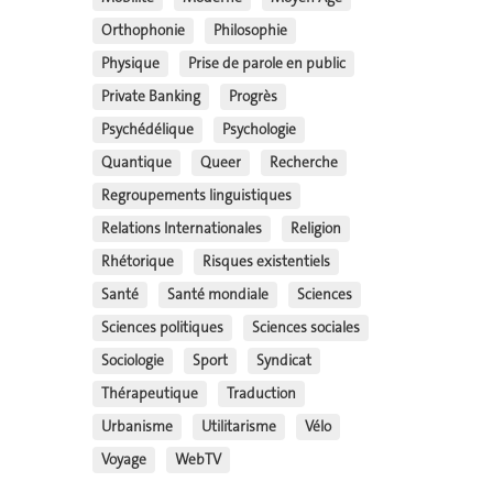
Orthophonie
Philosophie
Physique
Prise de parole en public
Private Banking
Progrès
Psychédélique
Psychologie
Quantique
Queer
Recherche
Regroupements linguistiques
Relations Internationales
Religion
Rhétorique
Risques existentiels
Santé
Santé mondiale
Sciences
Sciences politiques
Sciences sociales
Sociologie
Sport
Syndicat
Thérapeutique
Traduction
Urbanisme
Utilitarisme
Vélo
Voyage
WebTV