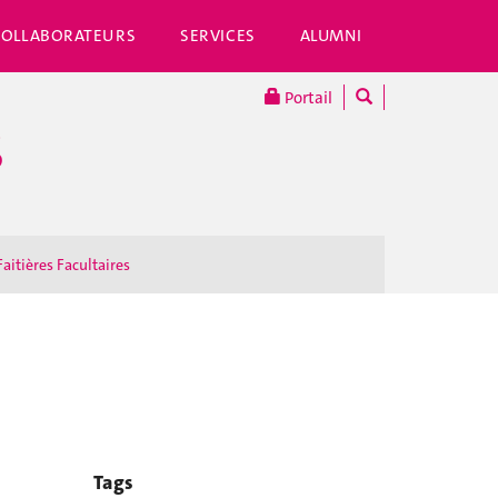
COLLABORATEURS
SERVICES
ALUMNI
Portail
S
Faitières Facultaires
Tags