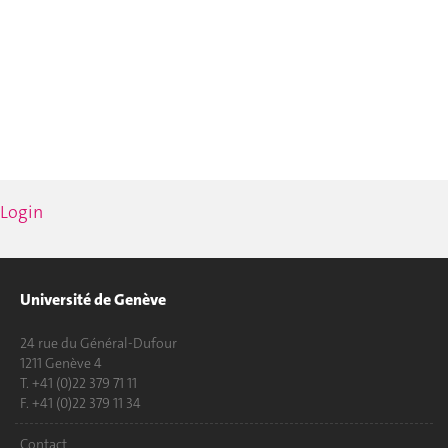
Login
Université de Genève
24 rue du Général-Dufour
1211 Genève 4
T. +41 (0)22 379 71 11
F. +41 (0)22 379 11 34
Contact