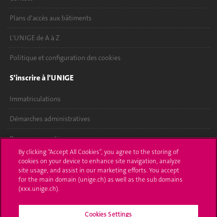
Plans d'accès aux bâtiments
L'UNIGE de A à Z
Politique et configuration des cookies
S'inscrire à l'UNIGE
Immatriculations
Démarches administratives
Poser une question
By clicking “Accept All Cookies”, you agree to the storing of
L'UNIGE vous informe
cookies on your device to enhance site navigation, analyze
site usage, and assist in our marketing efforts. You accept
UNIGE Mobile
for the main domain (unige.ch) as well as the sub domains
(xxx.unige.ch).
Médias
Cookies Settings