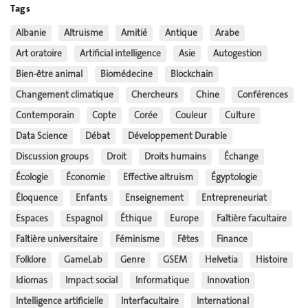
Tags
Albanie
Altruisme
Amitié
Antique
Arabe
Art oratoire
Artificial intelligence
Asie
Autogestion
Bien-être animal
Biomédecine
Blockchain
Changement climatique
Chercheurs
Chine
Conférences
Contemporain
Copte
Corée
Couleur
Culture
Data Science
Débat
Développement Durable
Discussion groups
Droit
Droits humains
Échange
Écologie
Économie
Effective altruism
Égyptologie
Éloquence
Enfants
Enseignement
Entrepreneuriat
Espaces
Espagnol
Éthique
Europe
Faîtière facultaire
Faîtière universitaire
Féminisme
Fêtes
Finance
Folklore
GameLab
Genre
GSEM
Helvetia
Histoire
Idiomas
Impact social
Informatique
Innovation
Intelligence artificielle
Interfacultaire
International