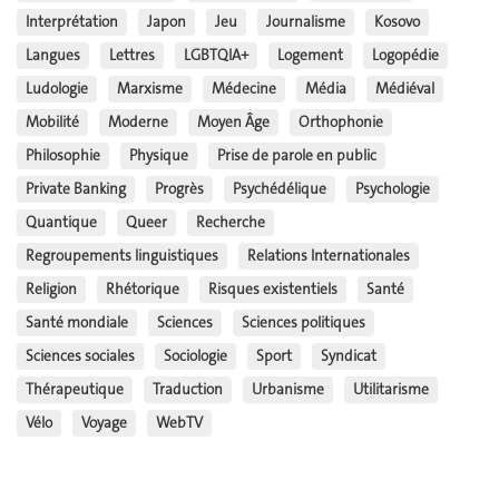
Interprétation
Japon
Jeu
Journalisme
Kosovo
Langues
Lettres
LGBTQIA+
Logement
Logopédie
Ludologie
Marxisme
Médecine
Média
Médiéval
Mobilité
Moderne
Moyen Âge
Orthophonie
Philosophie
Physique
Prise de parole en public
Private Banking
Progrès
Psychédélique
Psychologie
Quantique
Queer
Recherche
Regroupements linguistiques
Relations Internationales
Religion
Rhétorique
Risques existentiels
Santé
Santé mondiale
Sciences
Sciences politiques
Sciences sociales
Sociologie
Sport
Syndicat
Thérapeutique
Traduction
Urbanisme
Utilitarisme
Vélo
Voyage
WebTV