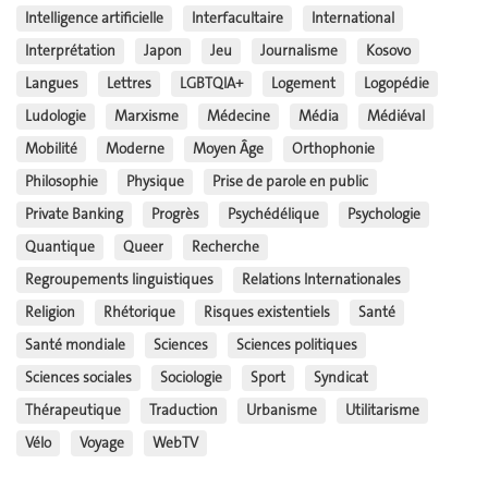
Intelligence artificielle
Interfacultaire
International
Interprétation
Japon
Jeu
Journalisme
Kosovo
Langues
Lettres
LGBTQIA+
Logement
Logopédie
Ludologie
Marxisme
Médecine
Média
Médiéval
Mobilité
Moderne
Moyen Âge
Orthophonie
Philosophie
Physique
Prise de parole en public
Private Banking
Progrès
Psychédélique
Psychologie
Quantique
Queer
Recherche
Regroupements linguistiques
Relations Internationales
Religion
Rhétorique
Risques existentiels
Santé
Santé mondiale
Sciences
Sciences politiques
Sciences sociales
Sociologie
Sport
Syndicat
Thérapeutique
Traduction
Urbanisme
Utilitarisme
Vélo
Voyage
WebTV