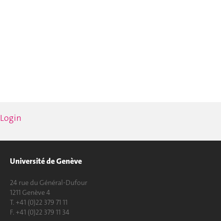
Login
Université de Genève
24 rue du Général-Dufour
1211 Genève 4
T. +41 (0)22 379 71 11
F. +41 (0)22 379 11 34