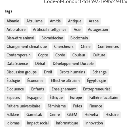
Code-of-Conduct-fd3a9221e9bc4931a
Tags
Albanie
Altruisme
Amitié
Antique
Arabe
Art oratoire
Artificial intelligence
Asie
Autogestion
Bien-être animal
Biomédecine
Blockchain
Changement climatique
Chercheurs
Chine
Conférences
Contemporain
Copte
Corée
Couleur
Culture
Data Science
Débat
Développement Durable
Discussion groups
Droit
Droits humains
Échange
Écologie
Économie
Effective altruism
Égyptologie
Éloquence
Enfants
Enseignement
Entrepreneuriat
Espaces
Espagnol
Éthique
Europe
Faîtière facultaire
Faîtière universitaire
Féminisme
Fêtes
Finance
Folklore
GameLab
Genre
GSEM
Helvetia
Histoire
Idiomas
Impact social
Informatique
Innovation