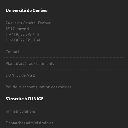
Université de Genève
24 rue du Général-Dufour
1211 Genève 4
T. +41 (0)22 379 71 11
F. +41 (0)22 379 11 34
Contact
Plans d'accès aux bâtiments
L'UNIGE de A à Z
Politique et configuration des cookies
S'inscrire à l'UNIGE
Immatriculations
Démarches administratives