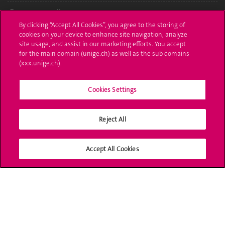
Poser une question
By clicking “Accept All Cookies”, you agree to the storing of
L'UNIGE vous informe
cookies on your device to enhance site navigation, analyze
site usage, and assist in our marketing efforts. You accept
for the main domain (unige.ch) as well as the sub domains
UNIGE Mobile
(xxx.unige.ch).
Médias
Cookies Settings
Offres d'emploi
Bibliothèque
Reject All
Calendrier académique
Accept All Cookies
Médias sociaux UNIGE
Accréditation