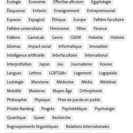
Écologie
Économie
Effective altruism
Égyptologie
Éloquence
Enfants
Enseignement
Entrepreneuriat
Espaces
Espagnol
Éthique
Europe
Faîtière facultaire
Faîtière universitaire
Féminisme
Fêtes
Finance
Folklore
GameLab
Genre
GSEM
Helvetia
Histoire
Idiomas
Impact social
Informatique
Innovation
Intelligence artificielle
Interfacultaire
International
Interprétation
Japon
Jeu
Journalisme
Kosovo
Langues
Lettres
LGBTQIA+
Logement
Logopédie
Ludologie
Marxisme
Médecine
Média
Médiéval
Mobilité
Moderne
Moyen Âge
Orthophonie
Philosophie
Physique
Prise de parole en public
Private Banking
Progrès
Psychédélique
Psychologie
Quantique
Queer
Recherche
Regroupements linguistiques
Relations Internationales