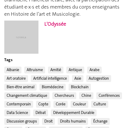
étudiant∙e∙x∙s et des membres du corps enseignants
en Histoire de l’art et Musicologie.
L'Odyssée
Tags
Albanie
Altruisme
Amitié
Antique
Arabe
Art oratoire
Artificial intelligence
Asie
Autogestion
Bien-être animal
Biomédecine
Blockchain
Changement climatique
Chercheurs
Chine
Conférences
Contemporain
Copte
Corée
Couleur
Culture
Data Science
Débat
Développement Durable
Discussion groups
Droit
Droits humains
Échange