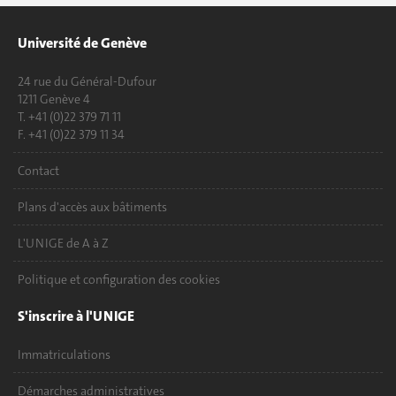
Université de Genève
24 rue du Général-Dufour
1211 Genève 4
T. +41 (0)22 379 71 11
F. +41 (0)22 379 11 34
Contact
Plans d'accès aux bâtiments
L'UNIGE de A à Z
Politique et configuration des cookies
S'inscrire à l'UNIGE
Immatriculations
Démarches administratives