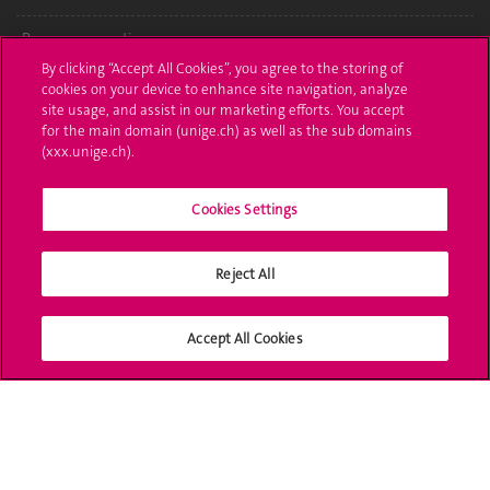
Poser une question
By clicking “Accept All Cookies”, you agree to the storing of
L'UNIGE vous informe
cookies on your device to enhance site navigation, analyze
site usage, and assist in our marketing efforts. You accept
UNIGE Mobile
for the main domain (unige.ch) as well as the sub domains
(xxx.unige.ch).
Médias
Cookies Settings
Offres d'emploi
Bibliothèque
Reject All
Calendrier académique
Accept All Cookies
Médias sociaux UNIGE
Accréditation