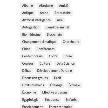
Albanie
Altruisme
Amitié
Antique
Arabe
Art oratoire
Artificial intelligence
Asie
Autogestion
Bien-être animal
Biomédecine
Blockchain
Changement climatique
Chercheurs
Chine
Conférences
Contemporain
Copte
Corée
Couleur
Culture
Data Science
Débat
Développement Durable
Discussion groups
Droit
Droits humains
Échange
Écologie
Économie
Effective altruism
Égyptologie
Éloquence
Enfants
Enseignement
Entrepreneuriat