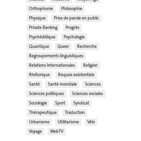
Orthophonie
Philosophie
Physique
Prise de parole en public
Private Banking
Progrès
Psychédélique
Psychologie
Quantique
Queer
Recherche
Regroupements linguistiques
Relations Internationales
Religion
Rhétorique
Risques existentiels
Santé
Santé mondiale
Sciences
Sciences politiques
Sciences sociales
Sociologie
Sport
Syndicat
Thérapeutique
Traduction
Urbanisme
Utilitarisme
Vélo
Voyage
WebTV