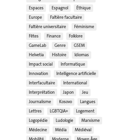
Espaces
Espagnol
Éthique
Europe
Faîtière facultaire
Faîtière universitaire
Féminisme
Fêtes
Finance
Folklore
GameLab
Genre
GSEM
Helvetia
Histoire
Idiomas
Impact social
Informatique
Innovation
Intelligence artificielle
Interfacultaire
International
Interprétation
Japon
Jeu
Journalisme
Kosovo
Langues
Lettres
LGBTQIA+
Logement
Logopédie
Ludologie
Marxisme
Médecine
Média
Médiéval
Mobilité
Moderne
Moyen Âge