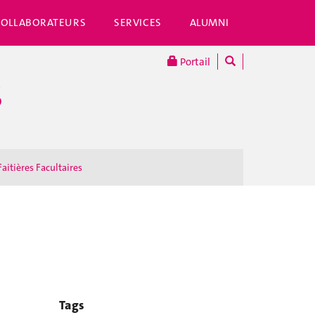
COLLABORATEURS
SERVICES
ALUMNI
Portail
S
Faitières Facultaires
Tags