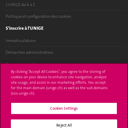
L'UNIGE de A à Z
Politique et configuration des cookies
S'inscrire à l'UNIGE
Immatriculations
Démarches administratives
Poser une question
By clicking “Accept All Cookies”, you agree to the storing of
L'UNIGE vous informe
cookies on your device to enhance site navigation, analyze
site usage, and assist in our marketing efforts. You accept
for the main domain (unige.ch) as well as the sub domains
UNIGE Mobile
(xxx.unige.ch).
Médias
Cookies Settings
Offres d'emploi
Bibliothèque
Reject All