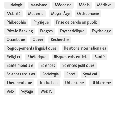
Ludologie
Marxisme
Médecine
Média
Médiéval
Mobilité
Moderne
Moyen Âge
Orthophonie
Philosophie
Physique
Prise de parole en public
Private Banking
Progrès
Psychédélique
Psychologie
Quantique
Queer
Recherche
Regroupements linguistiques
Relations Internationales
Religion
Rhétorique
Risques existentiels
Santé
Santé mondiale
Sciences
Sciences politiques
Sciences sociales
Sociologie
Sport
Syndicat
Thérapeutique
Traduction
Urbanisme
Utilitarisme
Vélo
Voyage
WebTV