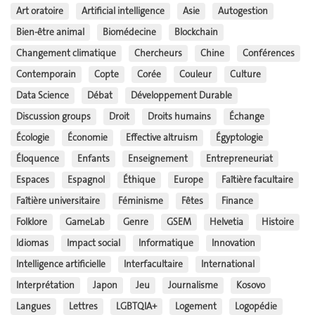
Art oratoire
Artificial intelligence
Asie
Autogestion
Bien-être animal
Biomédecine
Blockchain
Changement climatique
Chercheurs
Chine
Conférences
Contemporain
Copte
Corée
Couleur
Culture
Data Science
Débat
Développement Durable
Discussion groups
Droit
Droits humains
Échange
Écologie
Économie
Effective altruism
Égyptologie
Éloquence
Enfants
Enseignement
Entrepreneuriat
Espaces
Espagnol
Éthique
Europe
Faîtière facultaire
Faîtière universitaire
Féminisme
Fêtes
Finance
Folklore
GameLab
Genre
GSEM
Helvetia
Histoire
Idiomas
Impact social
Informatique
Innovation
Intelligence artificielle
Interfacultaire
International
Interprétation
Japon
Jeu
Journalisme
Kosovo
Langues
Lettres
LGBTQIA+
Logement
Logopédie