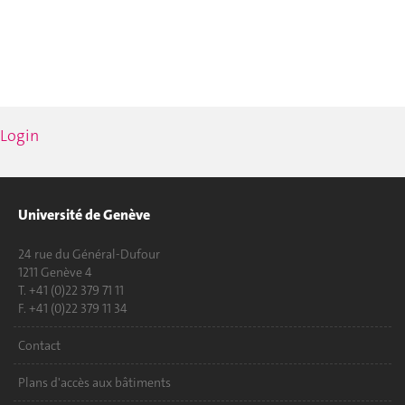
Login
Université de Genève
24 rue du Général-Dufour
1211 Genève 4
T. +41 (0)22 379 71 11
F. +41 (0)22 379 11 34
Contact
Plans d'accès aux bâtiments