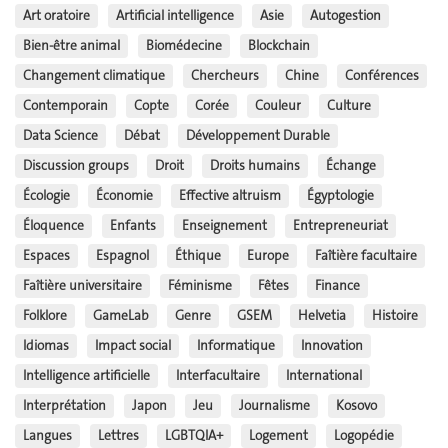
Art oratoire
Artificial intelligence
Asie
Autogestion
Bien-être animal
Biomédecine
Blockchain
Changement climatique
Chercheurs
Chine
Conférences
Contemporain
Copte
Corée
Couleur
Culture
Data Science
Débat
Développement Durable
Discussion groups
Droit
Droits humains
Échange
Écologie
Économie
Effective altruism
Égyptologie
Éloquence
Enfants
Enseignement
Entrepreneuriat
Espaces
Espagnol
Éthique
Europe
Faîtière facultaire
Faîtière universitaire
Féminisme
Fêtes
Finance
Folklore
GameLab
Genre
GSEM
Helvetia
Histoire
Idiomas
Impact social
Informatique
Innovation
Intelligence artificielle
Interfacultaire
International
Interprétation
Japon
Jeu
Journalisme
Kosovo
Langues
Lettres
LGBTQIA+
Logement
Logopédie