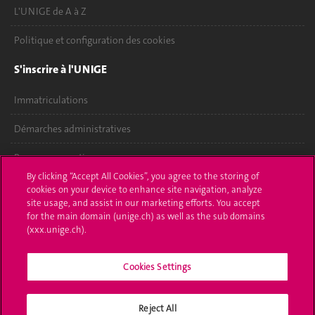
L'UNIGE de A à Z
Politique et configuration des cookies
S'inscrire à l'UNIGE
Immatriculations
Démarches administratives
Poser une question
By clicking “Accept All Cookies”, you agree to the storing of
L'UNIGE vous informe
cookies on your device to enhance site navigation, analyze
site usage, and assist in our marketing efforts. You accept
for the main domain (unige.ch) as well as the sub domains
UNIGE Mobile
(xxx.unige.ch).
Médias
Cookies Settings
Offres d'emploi
Bibliothèque
Reject All