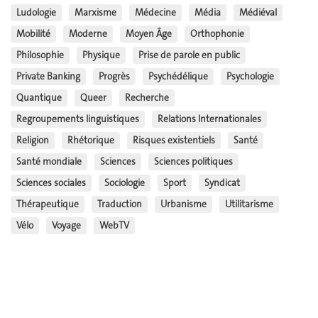
Ludologie
Marxisme
Médecine
Média
Médiéval
Mobilité
Moderne
Moyen Âge
Orthophonie
Philosophie
Physique
Prise de parole en public
Private Banking
Progrès
Psychédélique
Psychologie
Quantique
Queer
Recherche
Regroupements linguistiques
Relations Internationales
Religion
Rhétorique
Risques existentiels
Santé
Santé mondiale
Sciences
Sciences politiques
Sciences sociales
Sociologie
Sport
Syndicat
Thérapeutique
Traduction
Urbanisme
Utilitarisme
Vélo
Voyage
WebTV