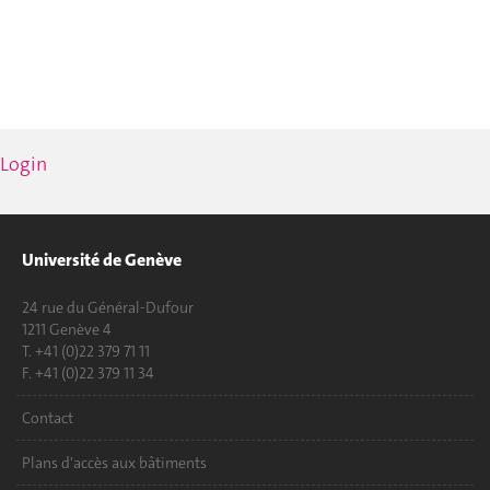
Login
Université de Genève
24 rue du Général-Dufour
1211 Genève 4
T. +41 (0)22 379 71 11
F. +41 (0)22 379 11 34
Contact
Plans d'accès aux bâtiments