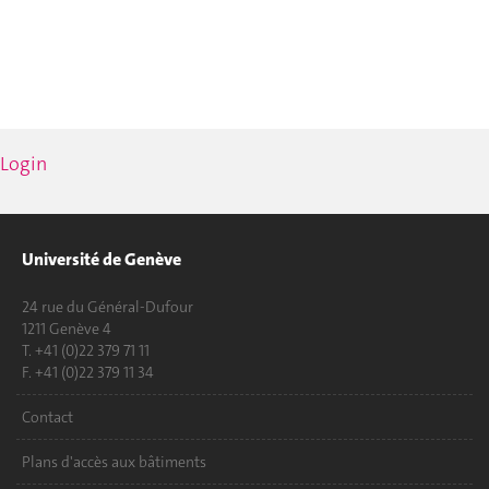
Login
Université de Genève
24 rue du Général-Dufour
1211 Genève 4
T. +41 (0)22 379 71 11
F. +41 (0)22 379 11 34
Contact
Plans d'accès aux bâtiments