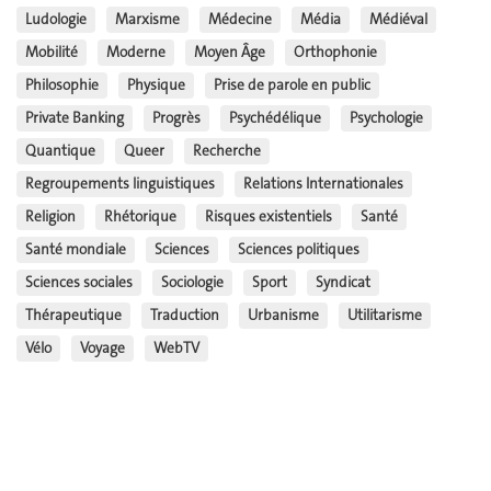
Ludologie
Marxisme
Médecine
Média
Médiéval
Mobilité
Moderne
Moyen Âge
Orthophonie
Philosophie
Physique
Prise de parole en public
Private Banking
Progrès
Psychédélique
Psychologie
Quantique
Queer
Recherche
Regroupements linguistiques
Relations Internationales
Religion
Rhétorique
Risques existentiels
Santé
Santé mondiale
Sciences
Sciences politiques
Sciences sociales
Sociologie
Sport
Syndicat
Thérapeutique
Traduction
Urbanisme
Utilitarisme
Vélo
Voyage
WebTV