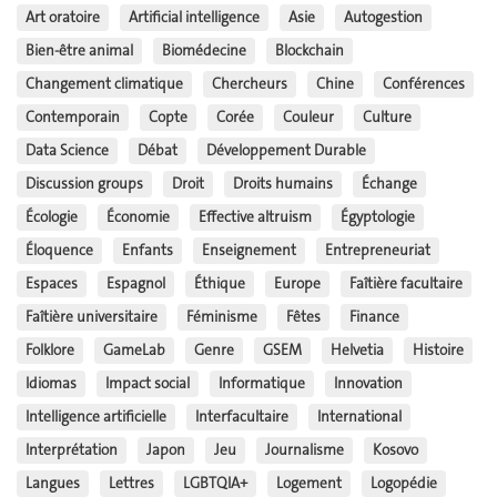
Art oratoire
Artificial intelligence
Asie
Autogestion
Bien-être animal
Biomédecine
Blockchain
Changement climatique
Chercheurs
Chine
Conférences
Contemporain
Copte
Corée
Couleur
Culture
Data Science
Débat
Développement Durable
Discussion groups
Droit
Droits humains
Échange
Écologie
Économie
Effective altruism
Égyptologie
Éloquence
Enfants
Enseignement
Entrepreneuriat
Espaces
Espagnol
Éthique
Europe
Faîtière facultaire
Faîtière universitaire
Féminisme
Fêtes
Finance
Folklore
GameLab
Genre
GSEM
Helvetia
Histoire
Idiomas
Impact social
Informatique
Innovation
Intelligence artificielle
Interfacultaire
International
Interprétation
Japon
Jeu
Journalisme
Kosovo
Langues
Lettres
LGBTQIA+
Logement
Logopédie