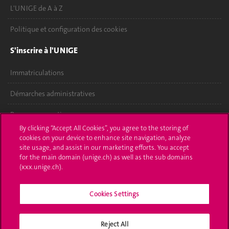
L'UNIGE de A à Z
Politique et configuration des cookies
S'inscrire à l'UNIGE
Immatriculations
Démarches administratives
Poser une question
By clicking “Accept All Cookies”, you agree to the storing of
L'UNIGE vous informe
cookies on your device to enhance site navigation, analyze
site usage, and assist in our marketing efforts. You accept
for the main domain (unige.ch) as well as the sub domains
UNIGE Mobile
(xxx.unige.ch).
Médias
Cookies Settings
Offres d'emploi
Bibliothèque
Reject All