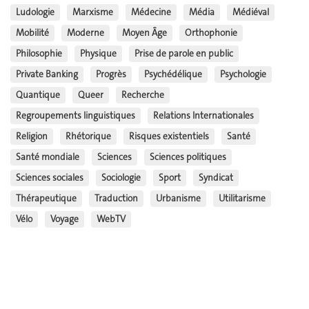
Ludologie
Marxisme
Médecine
Média
Médiéval
Mobilité
Moderne
Moyen Âge
Orthophonie
Philosophie
Physique
Prise de parole en public
Private Banking
Progrès
Psychédélique
Psychologie
Quantique
Queer
Recherche
Regroupements linguistiques
Relations Internationales
Religion
Rhétorique
Risques existentiels
Santé
Santé mondiale
Sciences
Sciences politiques
Sciences sociales
Sociologie
Sport
Syndicat
Thérapeutique
Traduction
Urbanisme
Utilitarisme
Vélo
Voyage
WebTV