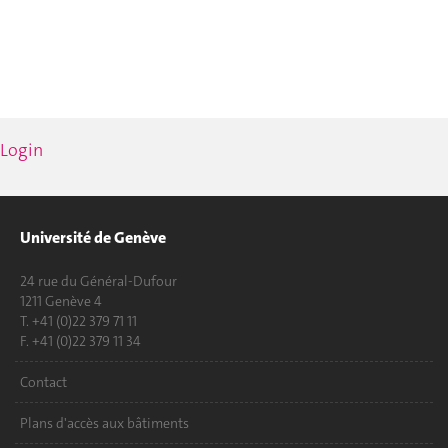
Login
Université de Genève
24 rue du Général-Dufour
1211 Genève 4
T. +41 (0)22 379 71 11
F. +41 (0)22 379 11 34
Contact
Plans d'accès aux bâtiments