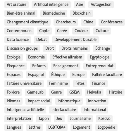
Art oratoire
Artificial intelligence
Asie
Autogestion
Bien-être animal
Biomédecine
Blockchain
Changement climatique
Chercheurs
Chine
Conférences
Contemporain
Copte
Corée
Couleur
Culture
Data Science
Débat
Développement Durable
Discussion groups
Droit
Droits humains
Échange
Écologie
Économie
Effective altruism
Égyptologie
Éloquence
Enfants
Enseignement
Entrepreneuriat
Espaces
Espagnol
Éthique
Europe
Faîtière facultaire
Faîtière universitaire
Féminisme
Fêtes
Finance
Folklore
GameLab
Genre
GSEM
Helvetia
Histoire
Idiomas
Impact social
Informatique
Innovation
Intelligence artificielle
Interfacultaire
International
Interprétation
Japon
Jeu
Journalisme
Kosovo
Langues
Lettres
LGBTQIA+
Logement
Logopédie