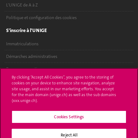
L'UNIGE de A à Z
Politique et configuration des cookies
S'inscrire à l'UNIGE
Immatriculations
Démarches administratives
Poser une question
By clicking “Accept All Cookies”, you agree to the storing of
L'UNIGE vous informe
cookies on your device to enhance site navigation, analyze
site usage, and assist in our marketing efforts. You accept
for the main domain (unige.ch) as well as the sub domains
UNIGE Mobile
(xxx.unige.ch).
Médias
Cookies Settings
Offres d'emploi
Bibliothèque
Reject All