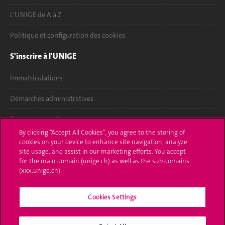
L'UNIGE de A à Z
Politique et configuration des cookies
S'inscrire à l'UNIGE
Immatriculations
Démarches administratives
Poser une question
By clicking “Accept All Cookies”, you agree to the storing of
L'UNIGE vous informe
cookies on your device to enhance site navigation, analyze
site usage, and assist in our marketing efforts. You accept
for the main domain (unige.ch) as well as the sub domains
UNIGE Mobile
(xxx.unige.ch).
Médias
Cookies Settings
Offres d'emploi
Bibliothèque