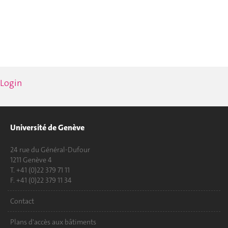
Login
Université de Genève
24 rue du Général-Dufour
1211 Genève 4
T. +41 (0)22 379 71 11
F. +41 (0)22 379 11 34
Contact
Plans d'accès aux bâtiments