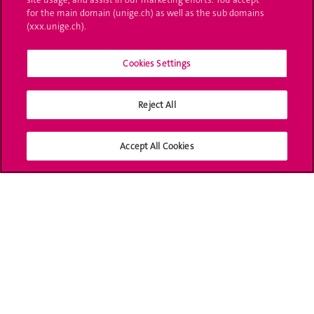
for the main domain (unige.ch) as well as the sub domains
UNIGE Mobile
(xxx.unige.ch).
Médias
Cookies Settings
Offres d'emploi
Bibliothèque
Reject All
Calendrier académique
Accept All Cookies
Médias sociaux UNIGE
Accréditation