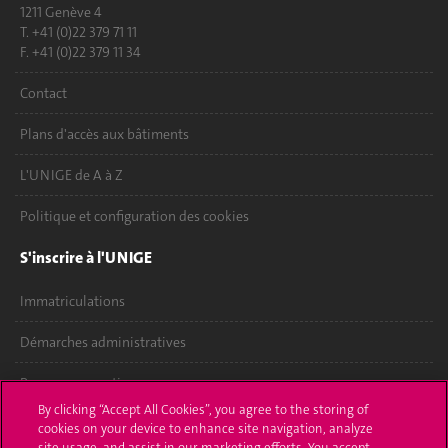
1211 Genève 4
T. +41 (0)22 379 71 11
F. +41 (0)22 379 11 34
Contact
Plans d'accès aux bâtiments
L'UNIGE de A à Z
Politique et configuration des cookies
S'inscrire à l'UNIGE
Immatriculations
Démarches administratives
Poser une question
By clicking “Accept All Cookies”, you agree to the storing of
L'UNIGE vous informe
cookies on your device to enhance site navigation, analyze
site usage, and assist in our marketing efforts. You accept