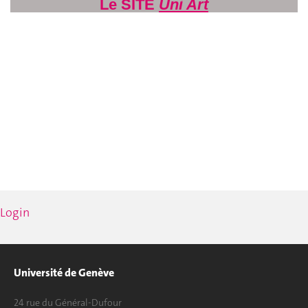
Le
SITE
Uni Art
Login
Université de Genève
24 rue du Général-Dufour