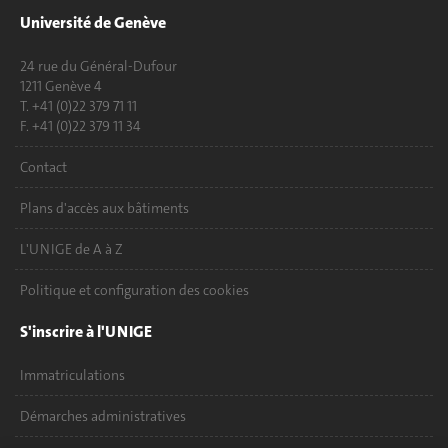
Université de Genève
24 rue du Général-Dufour
1211 Genève 4
T. +41 (0)22 379 71 11
F. +41 (0)22 379 11 34
Contact
Plans d'accès aux bâtiments
L'UNIGE de A à Z
Politique et configuration des cookies
S'inscrire à l'UNIGE
Immatriculations
Démarches administratives