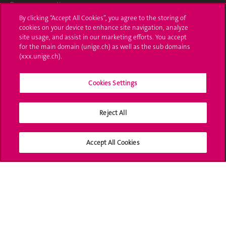
Poser une question
By clicking “Accept All Cookies”, you agree to the storing of
L'UNIGE vous informe
cookies on your device to enhance site navigation, analyze
site usage, and assist in our marketing efforts. You accept
for the main domain (unige.ch) as well as the sub domains
UNIGE Mobile
(xxx.unige.ch).
Médias
Cookies Settings
Offres d'emploi
Bibliothèque
Reject All
Calendrier académique
Accept All Cookies
Médias sociaux UNIGE
Accréditation