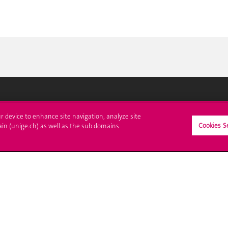
crire à l'UNIGE
L'UNIGE vous informe
ur device to enhance site navigation, analyze site
Cookies S
ain (unige.ch) as well as the sub domains
culations
UNIGE Mobile
es administratives
Médias
ne question
Offres d'emploi
Bibliothèque
Calendrier académique