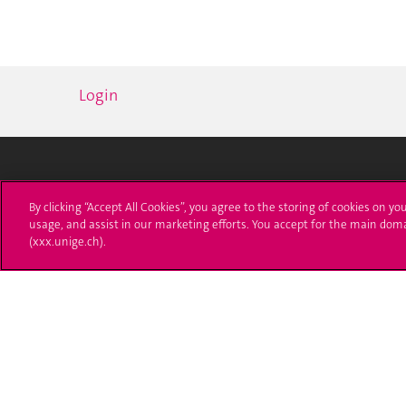
Login
Université de Genève
S'ins
By clicking “Accept All Cookies”, you agree to the storing of cookies on yo
usage, and assist in our marketing efforts. You accept for the main dom
24 rue du Général-Dufour
Immatri
(xxx.unige.ch).
1211 Genève 4
T. +41 (0)22 379 71 11
Démarch
F. +41 (0)22 379 11 34
Poser u
Contact
Plans d'accès aux bâtiments
L'UNIGE de A à Z