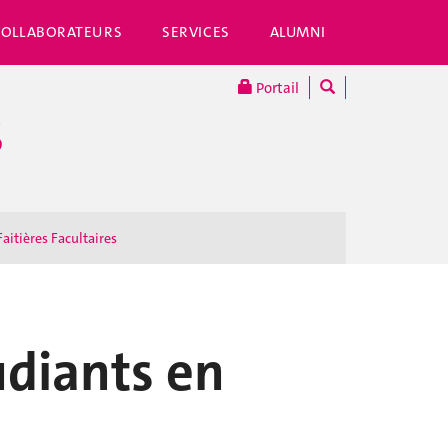
COLLABORATEURS
SERVICES
ALUMNI
Portail
S
Faitières Facultaires
udiants en